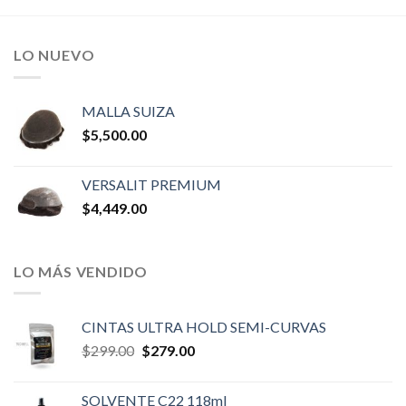
LO NUEVO
MALLA SUIZA
$
5,500.00
VERSALIT PREMIUM
$
4,449.00
LO MÁS VENDIDO
CINTAS ULTRA HOLD SEMI-CURVAS
Original
Current
$
299.00
$
279.00
price
price
was:
is:
SOLVENTE C22 118ml