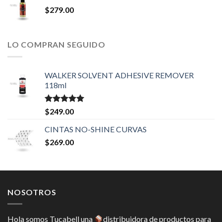
$299.00.
$279.00.
$
279.00
LO COMPRAN SEGUIDO
WALKER SOLVENT ADHESIVE REMOVER
118ml
Valorado en
$
249.00
5.00
de 5
CINTAS NO-SHINE CURVAS
$
269.00
NOSOTROS
Hola somos Tucabell una
distribuidora de productos para