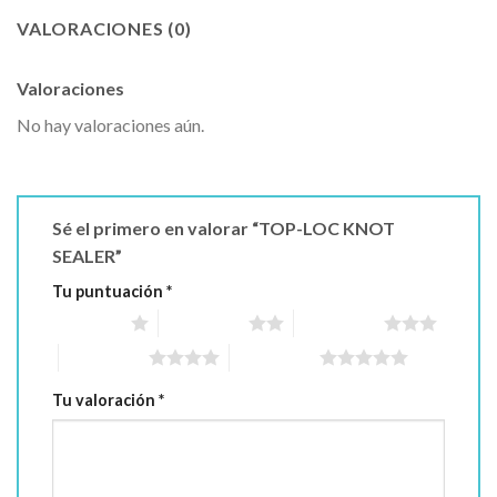
VALORACIONES (0)
Valoraciones
No hay valoraciones aún.
Sé el primero en valorar “TOP-LOC KNOT
SEALER”
Tu puntuación
*
1 of 5 stars
2 of 5 stars
3 of 5 stars
4 of 5 stars
5 of 5 stars
Tu valoración
*