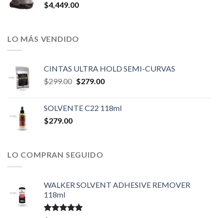
$
4,449.00
LO MÁS VENDIDO
CINTAS ULTRA HOLD SEMI-CURVAS
Original
Current
$
299.00
$
279.00
price
price
was:
is:
SOLVENTE C22 118ml
$299.00.
$279.00.
$
279.00
LO COMPRAN SEGUIDO
WALKER SOLVENT ADHESIVE REMOVER
118ml