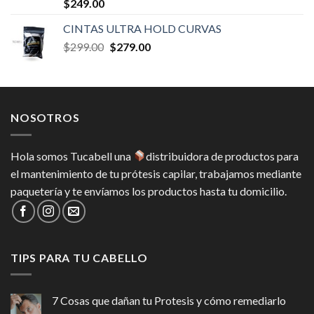
Valorado en
$
249.00
5.00
de 5
CINTAS ULTRA HOLD CURVAS
Original
Current
$
299.00
$
279.00
price
price
was:
is:
$299.00.
$279.00.
NOSOTROS
Hola somos Tucabell una
distribuidora de productos para
el mantenimiento de tu prótesis capilar, trabajamos mediante
paquetería y te envíamos los productos hasta tu domicilio.
TIPS PARA TU CABELLO
7 Cosas que dañan tu Protesis y cómo remediarlo