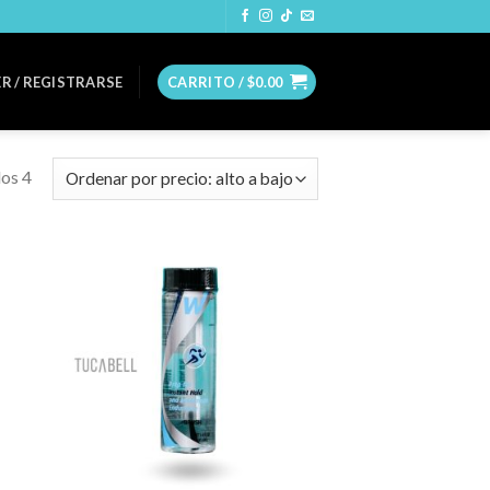
R / REGISTRARSE
CARRITO /
$
0.00
os 4