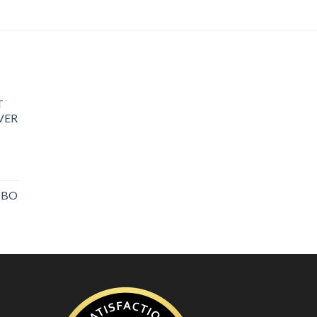
T
VER
MBO