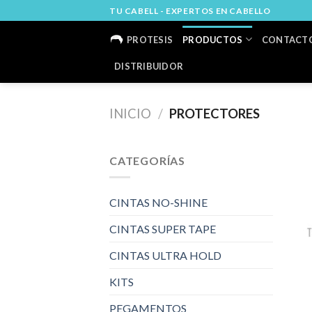
Skip
TU CABELL - EXPERTOS EN CABELLO
to
PROTESIS
PRODUCTOS
CONTACT
content
DISTRIBUIDOR
INICIO
/
PROTECTORES
CATEGORÍAS
CINTAS NO-SHINE
CINTAS SUPER TAPE
CINTAS ULTRA HOLD
KITS
PEGAMENTOS