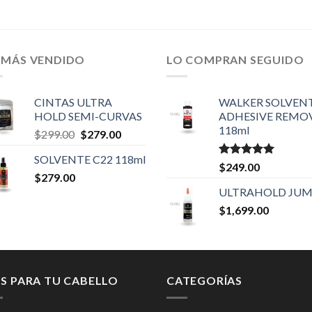
 MÁS VENDIDO
LO COMPRAN SEGUIDO
CINTAS ULTRA
WALKER SOLVEN
HOLD SEMI-CURVAS
ADHESIVE REMO
118ml
Original
Current
$
299.00
$
279.00
price
price
SOLVENTE C22 118ml
was:
is:
Valorado en
$
249.00
$
279.00
$299.00.
$279.00.
5.00
de 5
ULTRAHOLD JU
$
1,699.00
PS PARA TU CABELLO
CATEGORÍAS