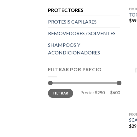
PRO
PROTECTORES
TOP
$
59
PROTESIS CAPILARES
REMOVEDORES / SOLVENTES
SHAMPOOS Y
ACONDICIONADORES
FILTRAR POR PRECIO
Precio
Precio
Precio:
$290
—
$600
FILTRAR
mínimo
máximo
PRO
SC
$
29