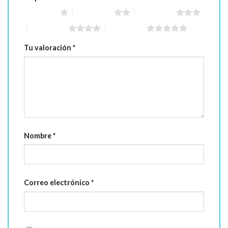
1 of 5 stars
2 of 5 stars
3 of 5 stars
4 of 5 stars
5 of 5 stars
Tu valoración
*
Nombre
*
Correo electrónico
*