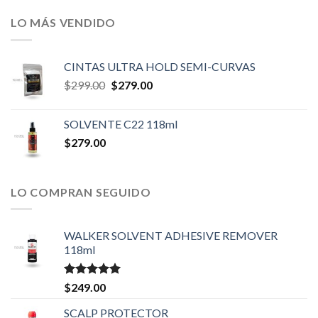
LO MÁS VENDIDO
CINTAS ULTRA HOLD SEMI-CURVAS
Original
Current
$
299.00
$
279.00
price
price
was:
is:
SOLVENTE C22 118ml
$299.00.
$279.00.
$
279.00
LO COMPRAN SEGUIDO
WALKER SOLVENT ADHESIVE REMOVER
118ml
Valorado en
$
249.00
5.00
de 5
SCALP PROTECTOR