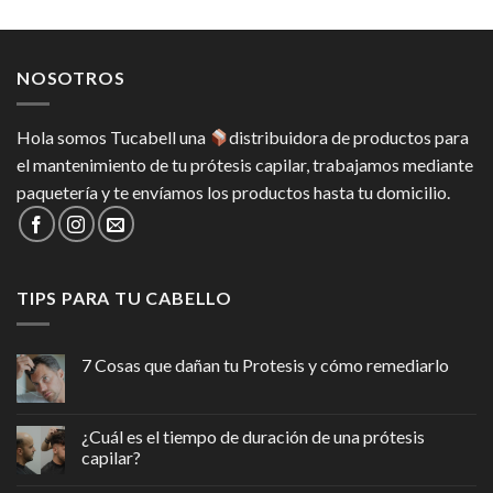
was:
is:
$299.00.
$279.00.
NOSOTROS
Hola somos Tucabell una
distribuidora de productos para
el mantenimiento de tu prótesis capilar, trabajamos mediante
paquetería y te envíamos los productos hasta tu domicilio.
TIPS PARA TU CABELLO
7 Cosas que dañan tu Protesis y cómo remediarlo
¿Cuál es el tiempo de duración de una prótesis
capilar?