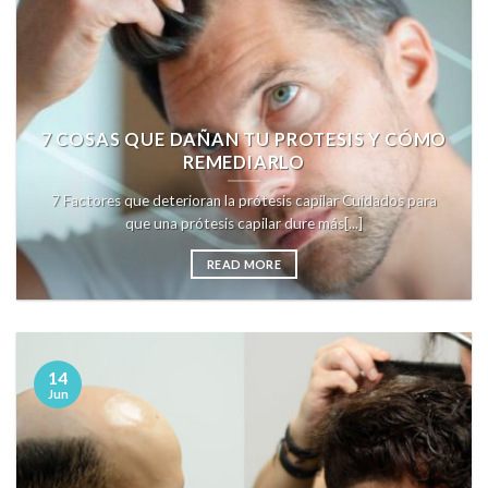
7 COSAS QUE DAÑAN TU PROTESIS Y CÓMO
REMEDIARLO
7 Factores que deterioran la prótesis capilar Cuidados para
que una prótesis capilar dure más[...]
READ MORE
14
Jun