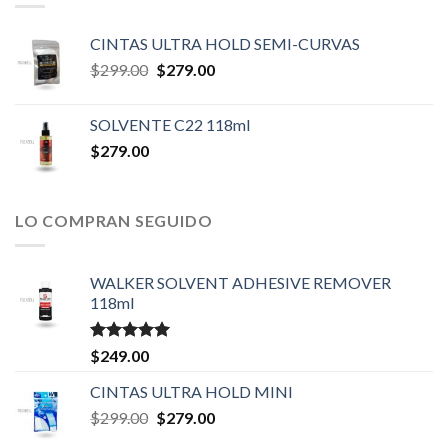
CINTAS ULTRA HOLD SEMI-CURVAS
Original
Current
$
299.00
$
279.00
price
price
was:
is:
SOLVENTE C22 118ml
$299.00.
$279.00.
$
279.00
LO COMPRAN SEGUIDO
WALKER SOLVENT ADHESIVE REMOVER
118ml
Valorado en
$
249.00
5.00
de 5
CINTAS ULTRA HOLD MINI
Original
Current
$
299.00
$
279.00
price
price