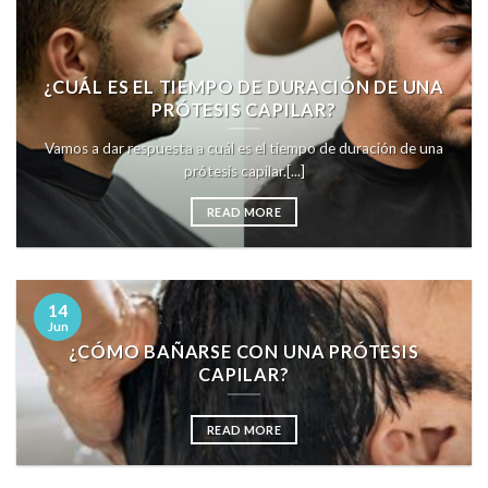
¿CUÁL ES EL TIEMPO DE DURACIÓN DE UNA
PRÓTESIS CAPILAR?
Vamos a dar respuesta a cuál es el tiempo de duración de una
prótesis capilar.[...]
READ MORE
14
Jun
¿CÓMO BAÑARSE CON UNA PRÓTESIS
CAPILAR?
READ MORE