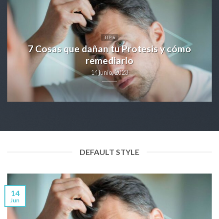
TIPS
7 Cosas que dañan tu Protesis y cómo
remediarlo
14 junio, 2023
DEFAULT STYLE
14
Jun