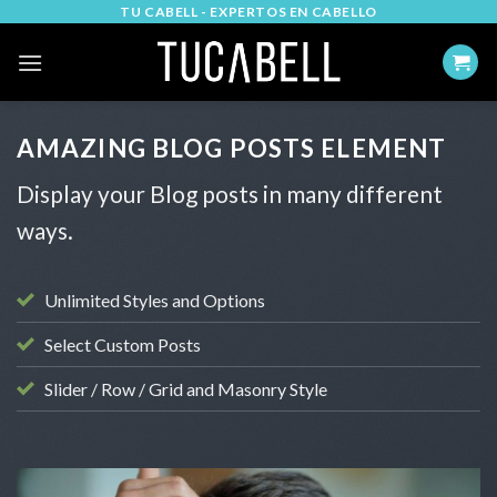
Skip
TU CABELL - EXPERTOS EN CABELLO
to
content
AMAZING BLOG POSTS ELEMENT
Display your Blog posts in many different
ways.
Unlimited Styles and Options
Select Custom Posts
Slider / Row / Grid and Masonry Style