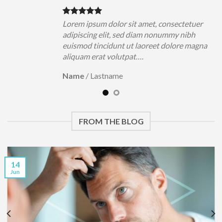
uer
Lorem ipsum dolor sit amet, consectetuer
h
adipiscing elit, sed diam nonummy nibh
magna
euismod tincidunt ut laoreet dolore magna
aliquam erat volutpat….
Name
/
Lastname
FROM THE BLOG
14
Jun