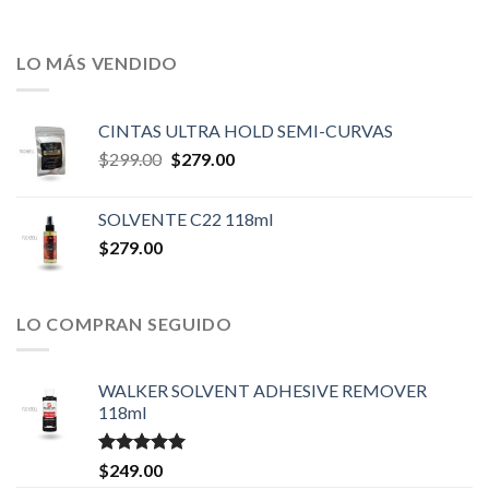
LO MÁS VENDIDO
CINTAS ULTRA HOLD SEMI-CURVAS
Original
Current
$
299.00
$
279.00
price
price
was:
is:
SOLVENTE C22 118ml
$299.00.
$279.00.
$
279.00
LO COMPRAN SEGUIDO
WALKER SOLVENT ADHESIVE REMOVER
118ml
Valorado en
$
249.00
5.00
de 5